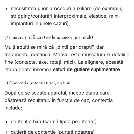
necesitatea unor proceduri auxiliare (de exemplu,
stripping/conturări interproximale, elastice, mini-
implanturi în unele cazuri)
3) Finisare și rafinări (1-6 luni, uneori mai mult)
Mulți adulți se miră că „dinții par drepți”, dar
tratamentul continuă. Motivul este mușcătura și detaliile
fine (contacte, axe, rotații mici). La alignere, această
etapă poate însemna
seturi de gutiere suplimentare
.
4) Contenția (retenția): ani, nu luni
După ce se scoate aparatul, începe etapa care
păstrează rezultatul. În funcție de caz, contenția
include:
contenție fixă (sârmă lipită pe interior)
gutieră de contenție (purtați noaptea)