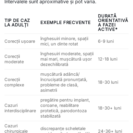
Intervalele sunt aproximative și pot varia.
DURATĂ
TIP DE CAZ
ORIENTATIVĂ
EXEMPLE FRECVENTE
LA ADULȚI
A FAZEI
ACTIVE*
înghesuiri minore, spații
Corecții ușoare
6-9 luni
mici, un dinte rotat
înghesuiri moderate, spații
Corecții
mai mari, mușcătură ușor
12-18 luni
moderate
dezechilibrată
mușcătură adâncă/
Corecții
încrucișată pronunțată,
18-30 luni
complexe
probleme de clasă,
asimetrii
pregătire pentru implant,
Cazuri
coroane, reabilitare
18-30+ luni
interdisciplinare
protetică, parodontoza
stabilizată
Cazuri
discrepanțe scheletale
chirurgicale
24-36+ luni