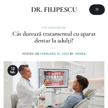
Skip
DR. FILIPESCU
to
content
UNCATEGORIZED
Cât durează tratamentul cu aparat
dentar la adulți?
POSTED ON
FEBRUARIE 12, 2026
BY
CMWEB
12
feb.