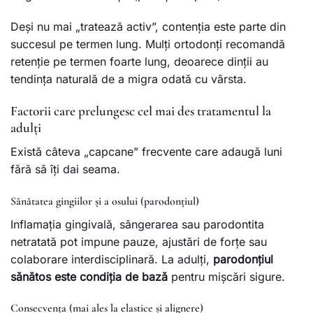
Deși nu mai „tratează activ”, contenția este parte din
succesul pe termen lung. Mulți ortodonți recomandă
retenție pe termen foarte lung, deoarece dinții au
tendința naturală de a migra odată cu vârsta.
Factorii care prelungesc cel mai des tratamentul la
adulți
Există câteva „capcane” frecvente care adaugă luni
fără să îți dai seama.
Sănătatea gingiilor și a osului (parodonțiul)
Inflamația gingivală, sângerarea sau parodontita
netratată pot impune pauze, ajustări de forțe sau
colaborare interdisciplinară. La adulți,
parodonțiul
sănătos este condiția de bază
pentru mișcări sigure.
Consecvența (mai ales la elastice și alignere)