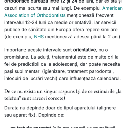
ortodontice durează între 12 și 24 de luni
, dar există și
cazuri mai scurte sau mai lungi. De exemplu,
American
Association of Orthodontists
menționează frecvent
intervalul 12-24 luni ca medie orientativă, iar servicii
publice de sănătate din Europa oferă repere similare
(de exemplu,
NHS
menționează adesea până la 2 ani).
Important: aceste intervale sunt
orientative
, nu o
promisiune. La adulți, tratamentul este de multe ori la
fel de predictibil ca la adolescenți, dar poate necesita
pași suplimentari (igienizare, tratament parodontal,
înlocuiri de lucrări vechi) care influențează calendarul.
De ce nu există un singur răspuns (și de ce estimările „la
telefon” sunt rareori corecte)
Durata nu depinde doar de tipul aparatului (alignere
sau aparat fix). Depinde de:
ce trebuie corectat
(aliniere ușoară vs mușcătură