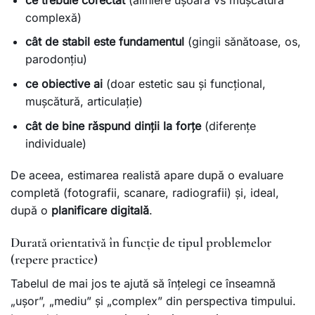
complexă)
cât de stabil este fundamentul
(gingii sănătoase, os,
parodonțiu)
ce obiective ai
(doar estetic sau și funcțional,
mușcătură, articulație)
cât de bine răspund dinții la forțe
(diferențe
individuale)
De aceea, estimarea realistă apare după o evaluare
completă (fotografii, scanare, radiografii) și, ideal,
după o
planificare digitală
.
Durată orientativă în funcție de tipul problemelor
(repere practice)
Tabelul de mai jos te ajută să înțelegi ce înseamnă
„ușor”, „mediu” și „complex” din perspectiva timpului.