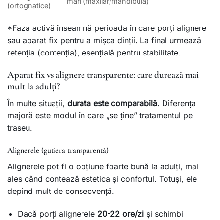
mari (maxilar/mandibulă)
(ortognatice)
*Faza activă înseamnă perioada în care porți alignere
sau aparat fix pentru a mișca dinții. La final urmează
retenția (contenția), esențială pentru stabilitate.
Aparat fix vs alignere transparente: care durează mai
mult la adulți?
În multe situații,
durata este comparabilă
. Diferența
majoră este modul în care „se ține” tratamentul pe
traseu.
Alignerele (gutiera transparentă)
Alignerele pot fi o opțiune foarte bună la adulți, mai
ales când contează estetica și confortul. Totuși, ele
depind mult de consecvență.
Dacă porți alignerele
20-22 ore/zi
și schimbi