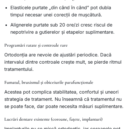
Elasticele purtate „din când în când” pot dubla
timpul necesar unei corecții de mușcătură.
Alignerele purtate sub 20 ore/zi cresc riscul de
nepotrivire a gutierelor și etapelor suplimentare.
Programări ratate și controale rare
Ortodonția are nevoie de ajustări periodice. Dacă
intervalul dintre controale crește mult, se pierde ritmul
tratamentului.
Fumatul, bruxismul și obiceiurile parafuncționale
Acestea pot complica stabilitatea, confortul și uneori
strategia de tratament. Nu înseamnă că tratamentul nu
se poate face, dar poate necesita măsuri suplimentare.
Lucrări dentare existente (coroane, fațete, implanturi)
Implanturile nu se mișcă ortodontic, iar coroanele pot