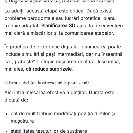
1) Diagnostic și planificare (1-3 săptămâni, uneori mai mult)
La adulți, această etapă este critică. Dacă există
probleme parodontale sau lucrări protetice, planul
trebuie adaptat.
Planificarea 3D
ajută la o secvențiere
mai clară a mișcărilor și la comunicarea etapelor.
În practica de ortodonție digitală, planificarea poate
include simulări și pași intermediari, dar nu înseamnă
că „grăbește” biologic mișcarea dentară. Înseamnă,
mai ales,
că reduce surprizele
.
2) Faza activă (de la câteva luni la peste 2 ani)
Aici intră mișcarea efectivă a dinților. Durata este
dictată de:
cât de mult trebuie modificați poziția dinților și
mușcătura
stabilitatea țesuturilor de susținere