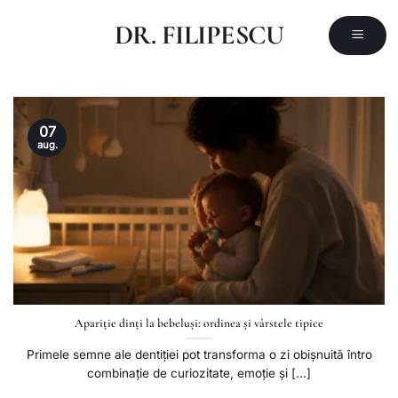
Skip
DR. FILIPESCU
to
content
07
aug.
Apariție dinți la bebeluși: ordinea și vârstele tipice
Primele semne ale dentiției pot transforma o zi obișnuită întro
combinație de curiozitate, emoție și [...]