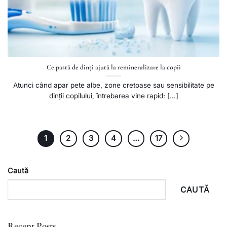
Ce pastă de dinți ajută la remineralizare la copii
Atunci când apar pete albe, zone cretoase sau sensibilitate pe
dinții copilului, întrebarea vine rapid: [...]
1
2
3
4
…
17
Caută
CAUTĂ
Recent Posts